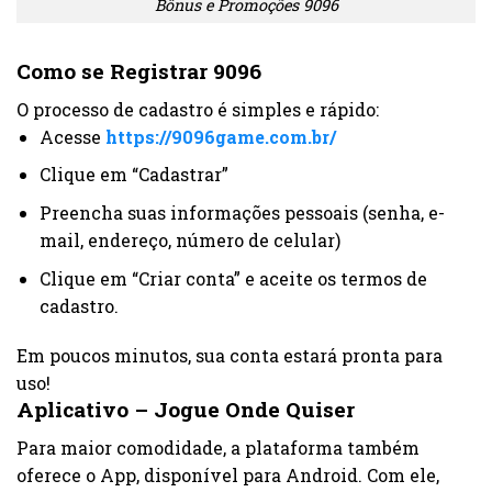
Bônus e Promoções 9096
Como se Registrar 9096
O processo de cadastro é simples e rápido:
Acesse
https://9096game.com.br/
Clique em “Cadastrar”
Preencha suas informações pessoais (senha, e-
mail, endereço, número de celular)
Clique em “Criar conta” e aceite os termos de
cadastro.
Em poucos minutos, sua conta estará pronta para
uso!
Aplicativo – Jogue Onde Quiser
Para maior comodidade, a plataforma também
oferece o App, disponível para Android. Com ele,