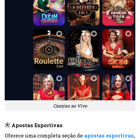
Cassino ao Vivo
Apostas Esportivas
Oferece uma completa seção de
apostas esportivas
,