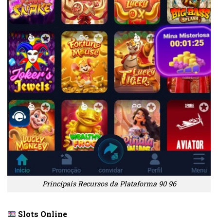
Principais Recursos da Plataforma 90 96
Slots Online