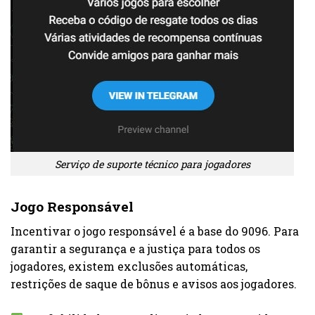
Serviço de suporte técnico para jogadores
Jogo Responsável
Incentivar o jogo responsável é a base do 9096. Para
garantir a segurança e a justiça para todos os
jogadores, existem exclusões automáticas,
restrições de saque de bônus e avisos aos jogadores.