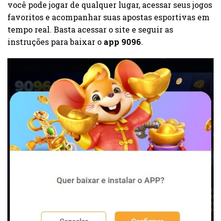
você pode jogar de qualquer lugar, acessar seus jogos
favoritos e acompanhar suas apostas esportivas em
tempo real. Basta acessar o site e seguir as
instruções para baixar o
app 9096
.