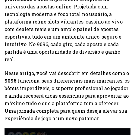
universo das apostas online. Projetada com
tecnologia moderna e foco total no usuário, a
plataforma reúne slots vibrantes, cassino ao vivo
com dealers reais e um amplo painel de apostas
esportivas, tudo em um ambiente único, seguro e
intuitivo. No 9096, cada giro, cada aposta e cada
partida é uma oportunidade de diversão e ganho
real.
Neste artigo, você vai descobrir em detalhes como o
9096
funciona, seus diferenciais mais marcantes, os
bônus imperdíveis, o suporte profissional ao jogador
e ainda receberá dicas essenciais para aproveitar ao
máximo tudo o que a plataforma tem a oferecer.
Uma jornada completa para quem deseja elevar sua
experiência de jogo a um novo patamar.