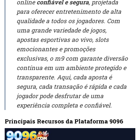
online
confiável e segura
, projetada
para oferecer entretenimento de alta
qualidade a todos os jogadores. Com
uma grande variedade de jogos,
apostas esportivas ao vivo, slots
emocionantes e promoções
exclusivas, o m9 com garante diversão
contínua em um ambiente protegido e
transparente. Aqui, cada aposta é
segura, cada transação é rápida e cada
jogador pode desfrutar de uma
experiência completa e confiável.
Principais Recursos da Plataforma 9096