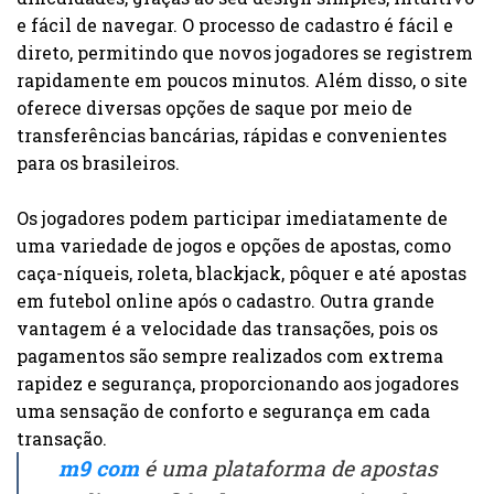
e fácil de navegar. O processo de cadastro é fácil e
direto, permitindo que novos jogadores se registrem
rapidamente em poucos minutos. Além disso, o site
oferece diversas opções de saque por meio de
transferências bancárias, rápidas e convenientes
para os brasileiros.
Os jogadores podem participar imediatamente de
uma variedade de jogos e opções de apostas, como
caça-níqueis, roleta, blackjack, pôquer e até apostas
em futebol online após o cadastro. Outra grande
vantagem é a velocidade das transações, pois os
pagamentos são sempre realizados com extrema
rapidez e segurança, proporcionando aos jogadores
uma sensação de conforto e segurança em cada
transação.
m9 com
é uma plataforma de apostas