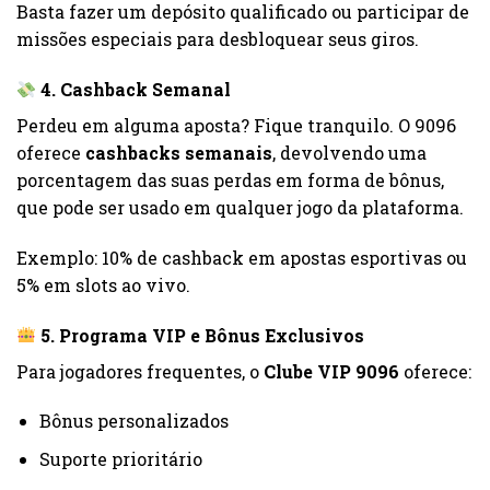
Basta fazer um depósito qualificado ou participar de
missões especiais para desbloquear seus giros.
4. Cashback Semanal
Perdeu em alguma aposta? Fique tranquilo. O 9096
oferece
cashbacks semanais
, devolvendo uma
porcentagem das suas perdas em forma de bônus,
que pode ser usado em qualquer jogo da plataforma.
Exemplo: 10% de cashback em apostas esportivas ou
5% em slots ao vivo.
5. Programa VIP e Bônus Exclusivos
Para jogadores frequentes, o
Clube VIP 9096
oferece:
Bônus personalizados
Suporte prioritário