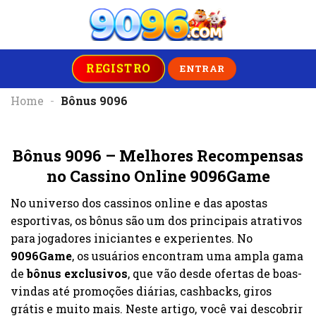
Skip
to
content
REGISTRO
ENTRAR
Home
-
Bônus 9096
Bônus 9096 – Melhores Recompensas
no Cassino Online 9096Game
No universo dos cassinos online e das apostas
esportivas, os bônus são um dos principais atrativos
para jogadores iniciantes e experientes. No
9096Game
, os usuários encontram uma ampla gama
de
bônus exclusivos
, que vão desde ofertas de boas-
vindas até promoções diárias, cashbacks, giros
grátis e muito mais. Neste artigo, você vai descobrir