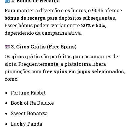
2. Bônus de Recarga
Para manter a diversão e os lucros, o 9096 oferece
bônus de recarga
para depósitos subsequentes.
Esses bônus podem variar entre
20% e 50%
,
dependendo da campanha ativa.
3. Giros Grátis (Free Spins)
Os
giros grátis
são perfeitos para os amantes de
slots. Frequentemente, a plataforma libera
promoções com
free spins em jogos selecionados
,
como:
Fortune Rabbit
Book of Ra Deluxe
Sweet Bonanza
Lucky Panda