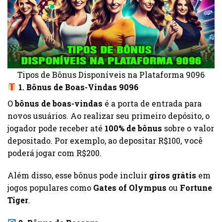
Tipos de Bônus Disponíveis na Plataforma 9096
1. Bônus de Boas-Vindas 9096
O
bônus de boas-vindas
é a porta de entrada para
novos usuários. Ao realizar seu primeiro depósito, o
jogador pode receber até
100% de bônus
sobre o valor
depositado. Por exemplo, ao depositar R$100, você
poderá jogar com R$200.
Além disso, esse bônus pode incluir
giros grátis
em
jogos populares como
Gates of Olympus
ou
Fortune
Tiger
.