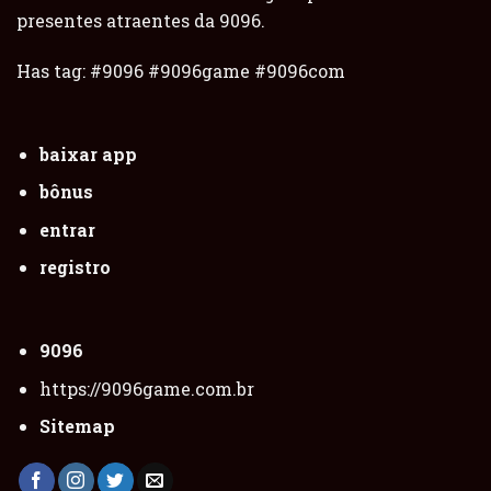
presentes atraentes da 9096.
Has tag: #9096 #9096game #9096com
baixar app
bônus
entrar
registro
9096
https://9096game.com.br
Sitemap